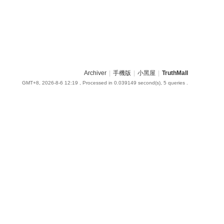
Archiver
|
手機版
|
小黑屋
|
TruthMall
GMT+8, 2026-8-6 12:19
, Processed in 0.039149 second(s), 5 queries .