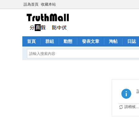
設為首頁
收藏本站
首頁
群組
動態
發表文章
淘帖
日誌
請稍候...