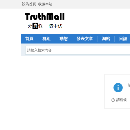
設為首頁
收藏本站
首頁
群組
動態
發表文章
淘帖
日誌
請稍候...