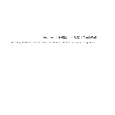
Archiver
|
手機版
|
小黑屋
|
TruthMall
GMT+8, 2026-8-6 07:06
, Processed in 0.051336 second(s), 6 queries .