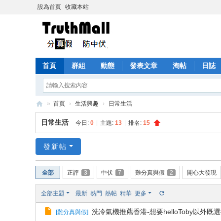
設為首頁
收藏本站
首頁
群組
動態
發表文章
淘帖
日誌
»
首頁
›
生活興趣
›
日常生活
Tr
日常生活
今日:
0
|
主題:
13
|
排名:
15
ut
h
發新帖
M
全部
正評
3
中伏
7
難分真與假
2
開心大發現
all
全部主題
最新
熱門
熱帖
精華
更多
洗冷氣機推薦香港-想要helloToby以外既
[
難分真與假
]