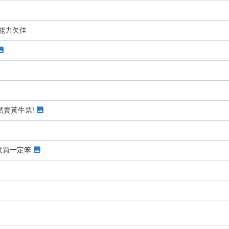
能力欠佳
公然賣黃牛票!
百蚊買一定笨