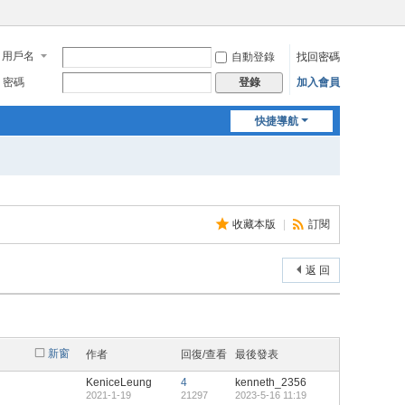
用戶名
自動登錄
找回密碼
密碼
加入會員
登錄
快捷導航
收藏本版
|
訂閱
返 回
新窗
作者
回復/查看
最後發表
KeniceLeung
4
kenneth_2356
2021-1-19
21297
2023-5-16 11:19