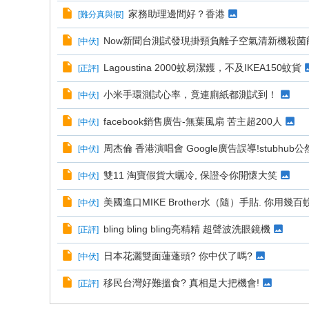
家務助理邊間好？香港
[
難分真與假
]
Now新聞台測試發現掛頸負離子空氣清新機殺菌
[
中伏
]
Lagoustina 2000蚊易潔鑊，不及IKEA150蚊貨
[
正評
]
小米手環測試心率，竟連廁紙都測試到！
[
中伏
]
facebook銷售廣告-無葉風扇 苦主超200人
[
中伏
]
周杰倫 香港演唱會 Google廣告誤導!stubhub
[
中伏
]
雙11 淘寶假貨大曬冷, 保證令你開懷大笑
[
中伏
]
美國進口MIKE Brother水（隨）手貼. 你用幾
[
中伏
]
bling bling bling亮精精 超聲波洗眼鏡機
[
正評
]
日本花灑雙面蓮蓬頭? 你中伏了嗎?
[
中伏
]
移民台灣好難搵食? 真相是大把機會!
[
正評
]