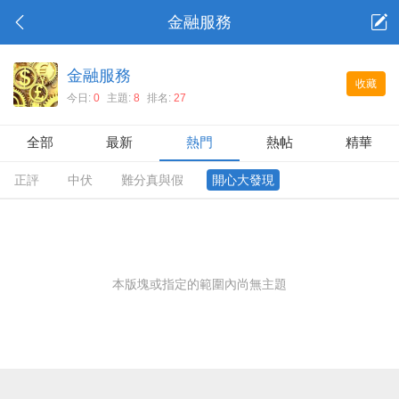
金融服務
金融服務
收藏
今日:
0
主題:
8
排名:
27
全部
最新
熱門
熱帖
精華
正評
中伏
難分真與假
開心大發現
本版塊或指定的範圍內尚無主題