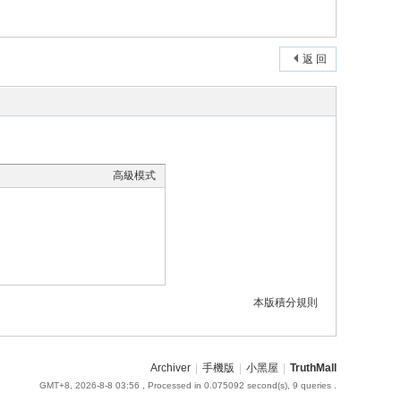
返 回
高級模式
本版積分規則
Archiver
|
手機版
|
小黑屋
|
TruthMall
GMT+8, 2026-8-8 03:56
, Processed in 0.075092 second(s), 9 queries .