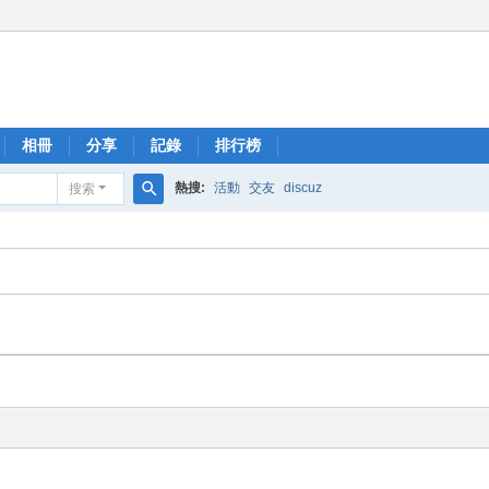
相冊
分享
記錄
排行榜
熱搜:
活動
交友
discuz
搜索
搜
索