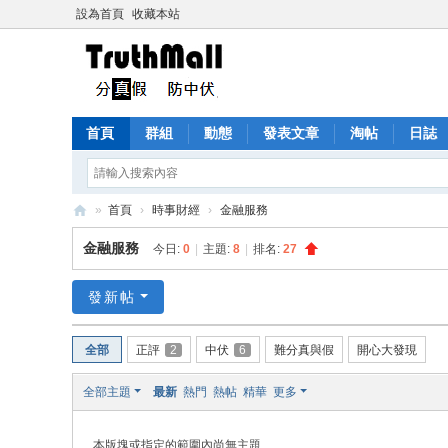
設為首頁
收藏本站
首頁
群組
動態
發表文章
淘帖
日誌
»
首頁
›
時事財經
›
金融服務
Tr
金融服務
今日:
0
|
主題:
8
|
排名:
27
ut
h
發新帖
M
全部
正評
2
中伏
6
難分真與假
開心大發現
all
全部主題
最新
熱門
熱帖
精華
更多
本版塊或指定的範圍內尚無主題