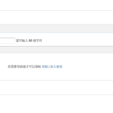
還可輸入
80
個字符
您需要登錄後才可以發帖
登錄
|
加入會員