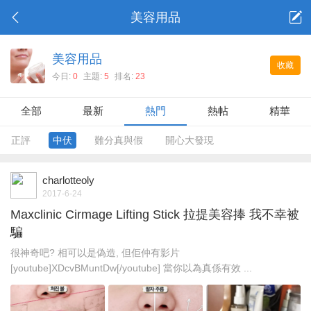
美容用品
美容用品
收藏
今日:
0
主題:
5
排名:
23
全部
最新
熱門
熱帖
精華
正評
中伏
難分真與假
開心大發現
charlotteoly
2017-6-24
Maxclinic Cirmage Lifting Stick 拉提美容捧 我不幸被
騙
很神奇吧? 相可以是偽造, 但佢仲有影片
[youtube]XDcvBMuntDw[/youtube] 當你以為真係有效 ...