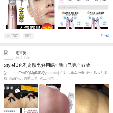
4787
0
#中伏
電車男
2017-8-26
Style以色列奇蹟皂好用嗎? 我自己完全冇效!
[youtube]ZVaFQMg53iM[/youtube] 在影片非常神奇, 輕易除去油脂
粒, 幾百港元的手工皂, 網上有大 ...