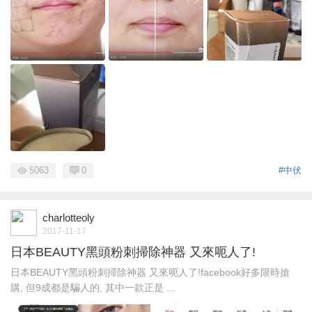
5063
0
#中伏
charlotteoly
2017-11-17
日本BEAUTY黑頭粉刺掃除神器 又來呃人了!
日本BEAUTY黑頭粉刺掃除神器 又來呃人了!facebook好多限時搶
購, 但9成都是騙人的, 其中一款正是 ...