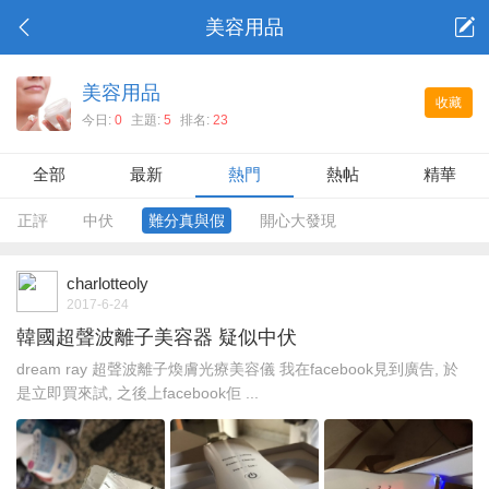
美容用品
美容用品
收藏
今日:
0
主題:
5
排名:
23
全部
最新
熱門
熱帖
精華
正評
中伏
難分真與假
開心大發現
charlotteoly
2017-6-24
韓國超聲波離子美容器 疑似中伏
dream ray 超聲波離子煥膚光療美容儀 我在facebook見到廣告, 於
是立即買來試, 之後上facebook佢 ...