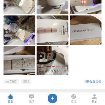
7290
2
#難分真與假
首頁
資訊
發現
我的