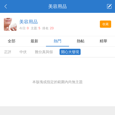
美容用品
美容用品
收藏
今日:
0
主題:
5
排名:
23
全部
最新
熱門
熱帖
精華
正評
中伏
難分真與假
開心大發現
本版塊或指定的範圍內尚無主題