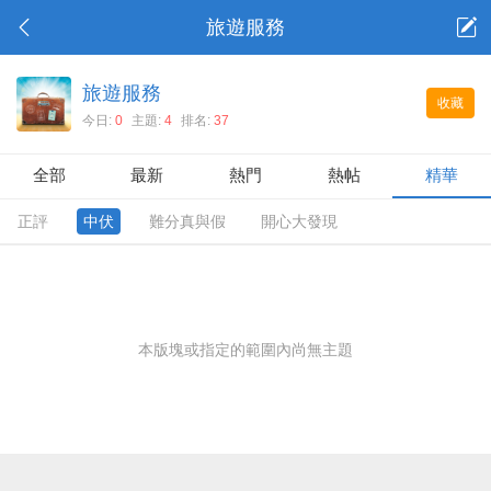
旅遊服務
旅遊服務
收藏
今日:
0
主題:
4
排名:
37
全部
最新
熱門
熱帖
精華
正評
中伏
難分真與假
開心大發現
本版塊或指定的範圍內尚無主題