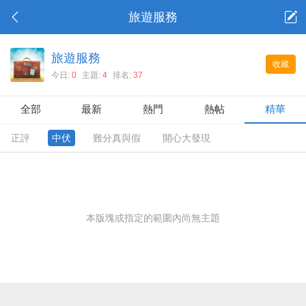
旅遊服務
旅遊服務
收藏
今日:
0
主題:
4
排名:
37
全部
最新
熱門
熱帖
精華
正評
中伏
難分真與假
開心大發現
本版塊或指定的範圍內尚無主題