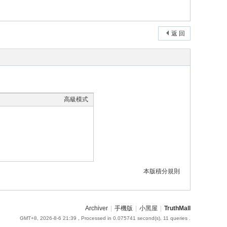
返 回
高級模式
本版積分規則
Archiver
|
手機版
|
小黑屋
|
TruthMall
GMT+8, 2026-8-6 21:39
, Processed in 0.075741 second(s), 11 queries .