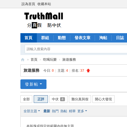
設為首頁
收藏本站
首頁
群組
動態
發表文章
淘帖
日誌
»
首頁
›
吃喝玩樂
›
旅遊服務
Tr
旅遊服務
今日:
0
|
主題:
4
|
排名:
37
ut
h
發新帖
M
全部
正評
中伏
4
難分真與假
開心大發現
all
全部主題
最新
熱門
熱帖
精華
更多
本版塊或指定的範圍內尚無主題