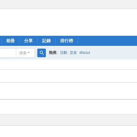
相冊
分享
記錄
排行榜
熱搜:
活動
交友
discuz
搜索
搜
索