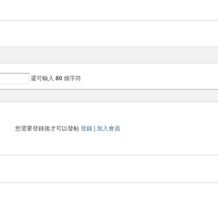
還可輸入
80
個字符
您需要登錄後才可以發帖
登錄
|
加入會員