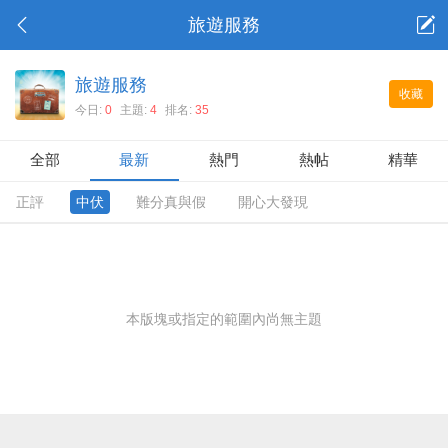
旅遊服務
旅遊服務
收藏
今日:
0
主題:
4
排名:
35
全部
最新
熱門
熱帖
精華
正評
中伏
難分真與假
開心大發現
本版塊或指定的範圍內尚無主題