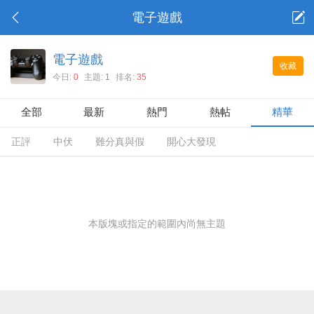
電子遊戲
電子遊戲
收藏
今日:
0
主題:
1
排名:
35
全部
最新
熱門
熱帖
精華
正評
中伏
難分真與假
開心大發現
本版塊或指定的範圍內尚無主題