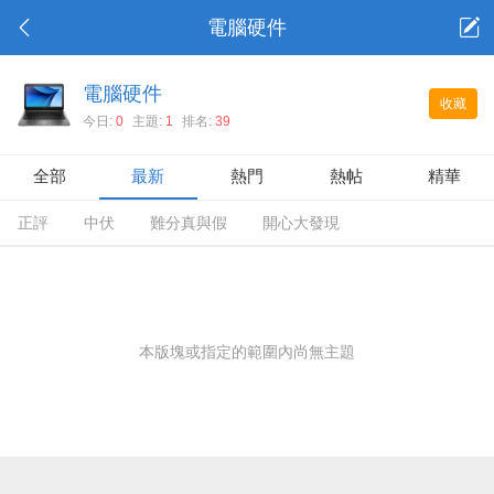
電腦硬件
電腦硬件
收藏
今日:
0
主題:
1
排名:
39
全部
最新
熱門
熱帖
精華
正評
中伏
難分真與假
開心大發現
本版塊或指定的範圍內尚無主題