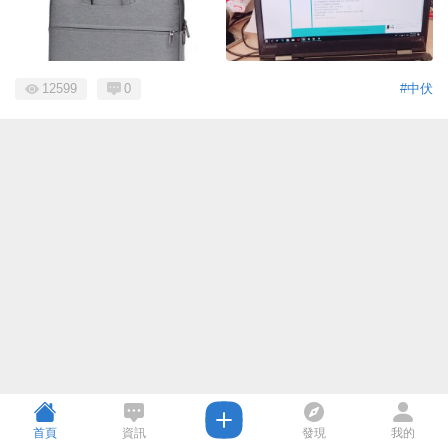
12599
0
#中伏
首頁
資訊
發現
我的