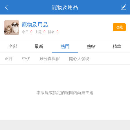
寵物及用品
寵物及用品
收藏
今日:
0
主題:
0
排名:
9
全部
最新
熱門
熱帖
精華
正評
中伏
難分真與假
開心大發現
本版塊或指定的範圍內尚無主題