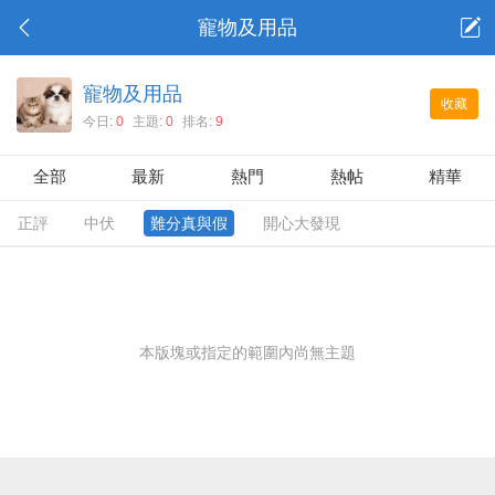
寵物及用品
寵物及用品
收藏
今日:
0
主題:
0
排名:
9
全部
最新
熱門
熱帖
精華
正評
中伏
難分真與假
開心大發現
本版塊或指定的範圍內尚無主題