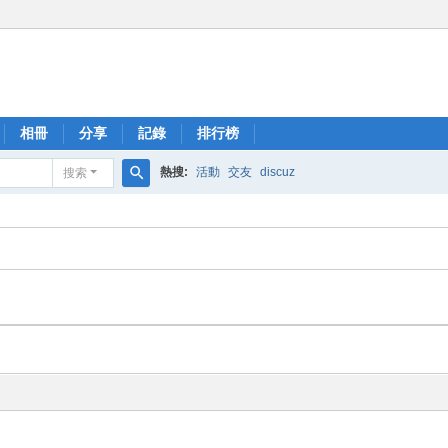
相冊
分享
記錄
排行榜
熱搜:
活動
交友
discuz
搜索
搜
索