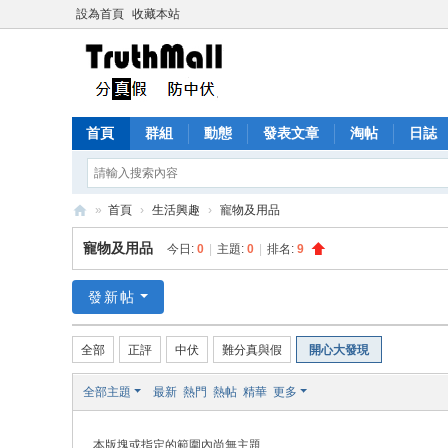
設為首頁
收藏本站
首頁
群組
動態
發表文章
淘帖
日誌
»
首頁
›
生活興趣
›
寵物及用品
Tr
寵物及用品
今日:
0
|
主題:
0
|
排名:
9
ut
h
發新帖
M
全部
正評
中伏
難分真與假
開心大發現
all
全部主題
最新
熱門
熱帖
精華
更多
本版塊或指定的範圍內尚無主題