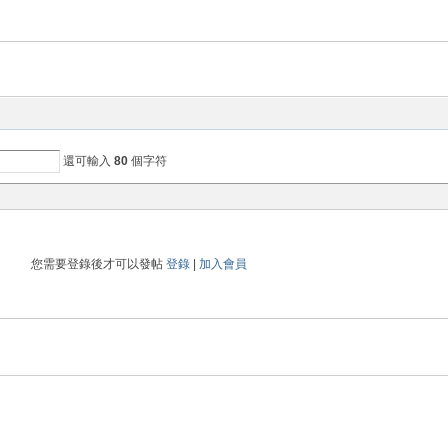
還可輸入
80
個字符
您需要登錄後才可以發帖
登錄
|
加入會員