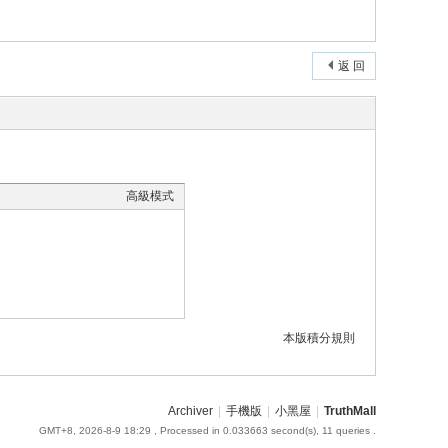
返 回
高級模式
本版積分規則
Archiver
|
手機版
|
小黑屋
|
TruthMall
GMT+8, 2026-8-9 18:29
, Processed in 0.033663 second(s), 11 queries .