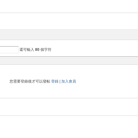
還可輸入
80
個字符
您需要登錄後才可以發帖
登錄
|
加入會員