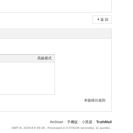
返 回
高級模式
本版積分規則
Archiver
|
手機版
|
小黑屋
|
TruthMall
GMT+8, 2026-8-6 09:39
, Processed in 0.076226 second(s), 11 queries .