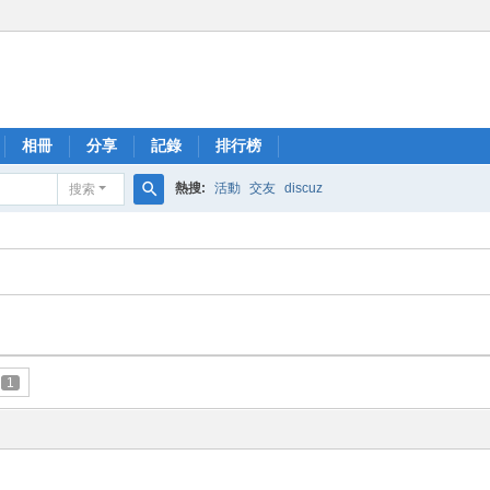
相冊
分享
記錄
排行榜
熱搜:
活動
交友
discuz
搜索
搜
索
1