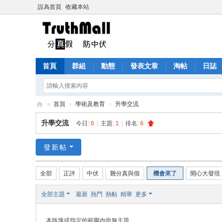
設為首頁
收藏本站
首頁
群組
動態
發表文章
淘帖
日誌
»
首頁
›
學術及教育
›
升學交流
Tr
升學交流
今日:
0
|
主題:
1
|
排名:
6
ut
h
發新帖
M
全部
正評
中伏
難分真與假
機會來了
開心大發現
all
全部主題
最新
熱門
熱帖
精華
更多
本版塊或指定的範圍內尚無主題