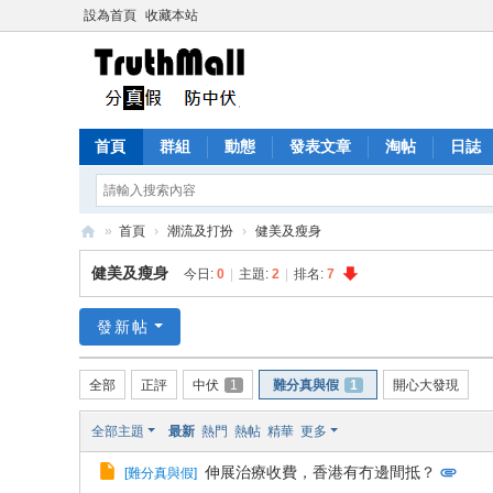
設為首頁
收藏本站
首頁
群組
動態
發表文章
淘帖
日誌
»
首頁
›
潮流及打扮
›
健美及瘦身
Tr
健美及瘦身
今日:
0
|
主題:
2
|
排名:
7
ut
h
發新帖
M
全部
正評
中伏
1
難分真與假
1
開心大發現
all
全部主題
最新
熱門
熱帖
精華
更多
伸展治療收費，香港有冇邊間抵？
[
難分真與假
]