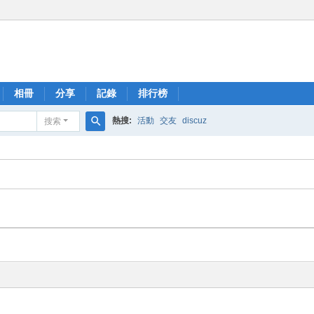
相冊
分享
記錄
排行榜
熱搜:
活動
交友
discuz
搜索
搜
索