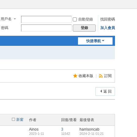
用戶名
自動登錄
找回密碼
密碼
加入會員
登錄
快捷導航
收藏本版
|
訂閱
返 回
新窗
作者
回復/查看
最後發表
Ainos
3
harrisoncab
2023-1-11
11542
2024-2-11 01:21