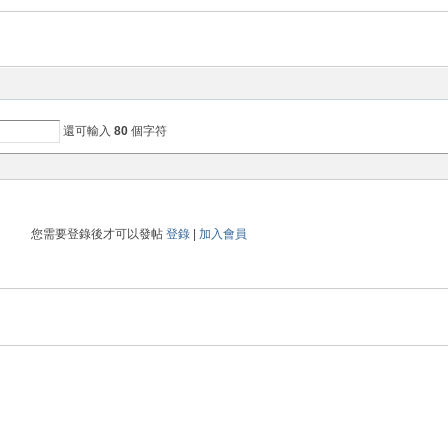
還可輸入
80
個字符
您需要登錄後才可以發帖
登錄
|
加入會員