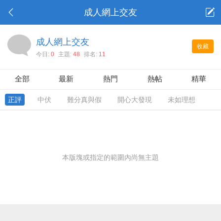
成人網上交友
成人網上交友
收藏
今日:
0
主題:
48
排名:
11
全部
最新
熱門
熱帖
精華
正評
中伏
難分真與假
開心大發現
未如理想
本版塊或指定的範圍內尚無主題