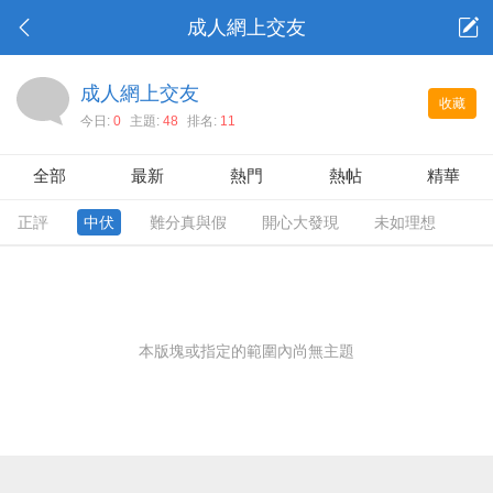
成人網上交友
成人網上交友
收藏
今日:
0
主題:
48
排名:
11
全部
最新
熱門
熱帖
精華
正評
中伏
難分真與假
開心大發現
未如理想
本版塊或指定的範圍內尚無主題