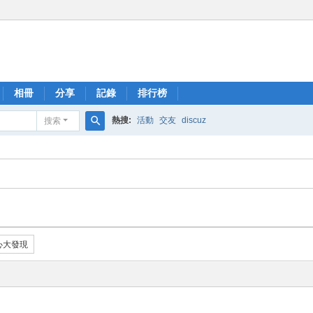
相冊
分享
記錄
排行榜
熱搜:
活動
交友
discuz
搜索
搜
索
心大發現