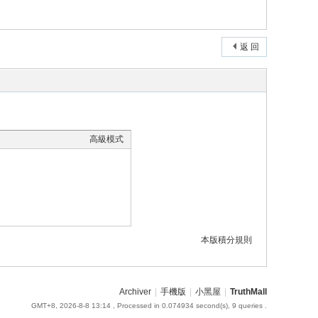
返 回
高級模式
本版積分規則
Archiver
|
手機版
|
小黑屋
|
TruthMall
GMT+8, 2026-8-8 13:14
, Processed in 0.074934 second(s), 9 queries .