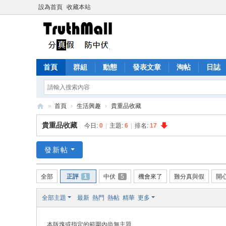
設為首頁
收藏本站
首頁
群組
動態
發表文章
淘帖
日誌
»
首頁
›
生活興趣
›
貴重品收藏
Tr
貴重品收藏
今日:
0
|
主題:
6
|
排名:
17
ut
h
發新帖
M
全部
正評
1
中伏
5
機會來了
難分真與假
開
all
全部主題
最新
熱門
熱帖
精華
更多
本版塊或指定的範圍內尚無主題