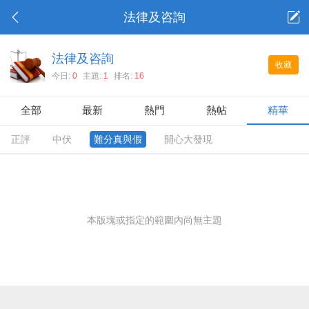
法律及咨詢
法律及咨詢
收藏
今日:
0
主題:
1
排名:
16
全部
最新
熱門
熱帖
精華
正評
中伏
難分真與假
開心大發現
本版塊或指定的範圍內尚無主題