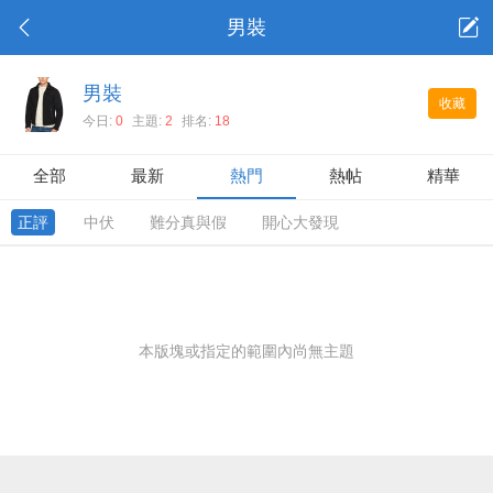
男裝
男裝
收藏
今日:
0
主題:
2
排名:
18
全部
最新
熱門
熱帖
精華
正評
中伏
難分真與假
開心大發現
本版塊或指定的範圍內尚無主題