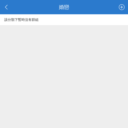
婚戀
該分類下暫時沒有群組