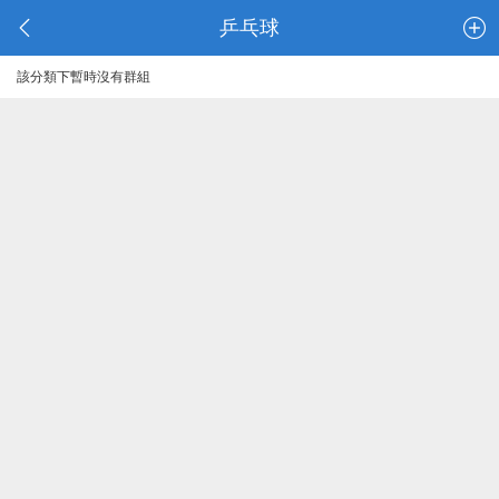
乒乓球
該分類下暫時沒有群組