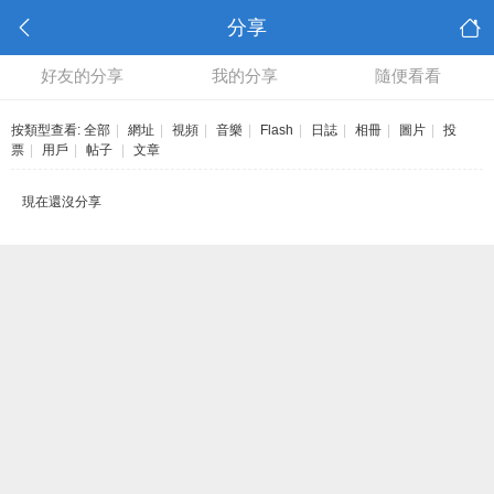
分享
好友的分享
我的分享
隨便看看
按類型查看:
全部
|
網址
|
視頻
|
音樂
|
Flash
|
日誌
|
相冊
|
圖片
|
投
票
|
用戶
|
帖子
|
文章
現在還沒分享