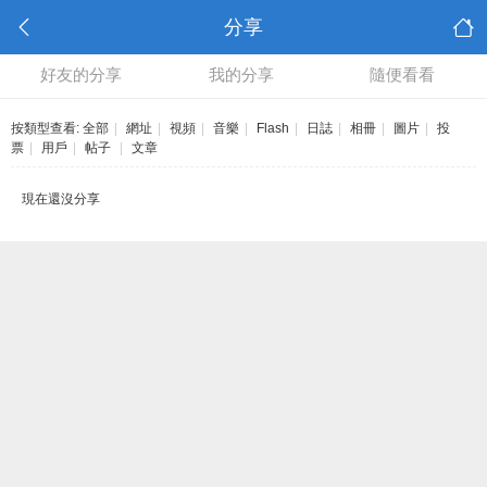
分享
好友的分享
我的分享
隨便看看
按類型查看:
全部
|
網址
|
視頻
|
音樂
|
Flash
|
日誌
|
相冊
|
圖片
|
投
票
|
用戶
|
帖子
|
文章
現在還沒分享