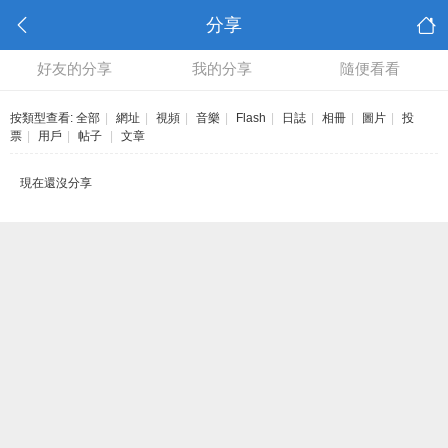
分享
好友的分享
我的分享
隨便看看
按類型查看:
全部
|
網址
|
視頻
|
音樂
|
Flash
|
日誌
|
相冊
|
圖片
|
投
票
|
用戶
|
帖子
|
文章
現在還沒分享