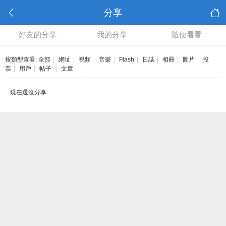
分享
好友的分享
我的分享
隨便看看
按類型查看:
全部
|
網址
|
視頻
|
音樂
|
Flash
|
日誌
|
相冊
|
圖片
|
投
票
|
用戶
|
帖子
|
文章
現在還沒分享