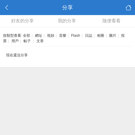
分享
好友的分享
我的分享
隨便看看
按類型查看:
全部
|
網址
|
視頻
|
音樂
|
Flash
|
日誌
|
相冊
|
圖片
|
投
票
|
用戶
|
帖子
|
文章
現在還沒分享