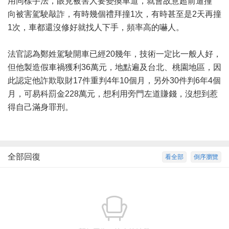
用同樣手法，眼見被害人要變換車道，就會故意超前遭撞
向被害駕駛敲詐，有時幾個禮拜撞1次，有時甚至是2天再撞
1次，車都還沒修好就找人下手，頻率高的嚇人。
法官認為鄭姓駕駛開車已經20幾年，技術一定比一般人好，
但他製造假車禍獲利36萬元，地點遍及台北、桃園地區，因
此認定他詐欺取財17件重判4年10個月，另外30件判6年4個
月，可易科罰金228萬元，想利用旁門左道賺錢，沒想到惹
得自己滿身罪刑。
全部回復
看全部
倒序瀏覽