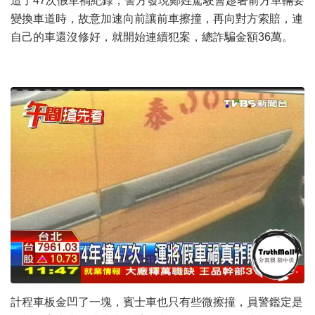
造了47次假車禍紀錄，警方發現鄭姓駕駛會趁著前方車輛要
變換車道時，故意加速向前讓前車擦撞，再向對方索賠，連
自己的車還沒修好，就開始連續犯案，總詐騙金額36萬。
計程車板金凹了一塊，賓士車也只有些微擦撞，員警鑑定是