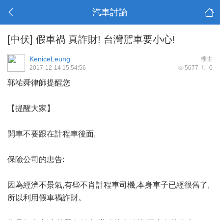
汽車討論
[中伏]
假車禍 真詐財! 台灣駕車要小心!
KeniceLeung
樓主
2017-12-14 15:54:56
5677
0
郭祐舜律師提醒您
【提醒大家】
開車不要跟在計程車後面,
保險公司的忠告:
因為經濟不景氣,有些不肖計程車司機,本身車子已經很舊了,
所以利用假車禍詐財。