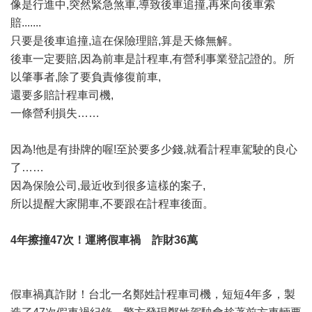
像是行進中,突然緊急煞車,導致後車追撞,再來向後車索
賠.......
只要是後車追撞,這在保險理賠,算是天條無解。
後車一定要賠,因為前車是計程車,有營利事業登記證的。所
以肇事者,除了要負責修復前車,
還要多賠計程車司機,
一條營利損失……
因為!他是有掛牌的喔!至於要多少錢,就看計程車駕駛的良心
了……
因為保險公司,最近收到很多這樣的案子,
所以提醒大家開車,不要跟在計程車後面。
4年擦撞47次！運將假車禍 詐財36萬
假車禍真詐財！台北一名鄭姓計程車司機，短短4年多，製