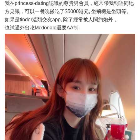
我在princess-dating認識的尊貴男會員，經常帶我到唔同地
方見識，可以一餐晚飯吃了$5000港元, 坐飛機是坐頭等。
如果是tinder這類交友app, 除了經常被人問約炮外，
也試過外出吃Mcdonald還要AA制。