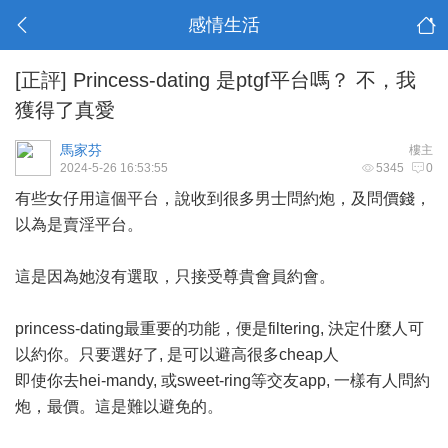
感情生活
[正評]
Princess-dating 是ptgf平台嗎？ 不，我
獲得了真愛
馬家芬
樓主
2024-5-26 16:53:55
5345
0
有些女仔用這個平台，說收到很多男士問約炮，及問價錢，
以為是賣淫平台。
這是因為她沒有選取，只接受尊貴會員約會。
princess-dating最重要的功能，便是filtering, 決定什麼人可
以約你。只要選好了, 是可以避高很多cheap人
即使你去hei-mandy, 或sweet-ring等交友app, 一樣有人問約
炮，最價。這是難以避免的。