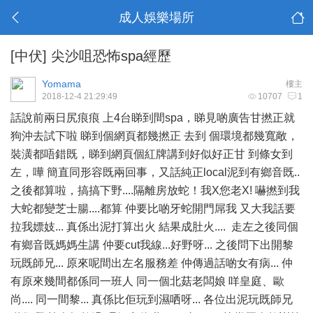
成人娛樂場所
[中伏]
尖沙咀恐怖spa經歷
Yomama
樓主
2018-12-4 21:29:49
10707
1
話說前兩日尻痕痕 上4台睇到間spa，睇見啲廣告甘撚正就
狗沖去試下啦 睇到個網頁都幾撚正 去到 個環境都幾寬敞，
裝潢都唔錯既，睇到網頁個紅牌講到好似好正甘 到條女到
左，嘩 簡直同形容既兩回事，又話純正local泥到有鄉音既..
之後都算啦，搞搞下野....隔離房放蛇！我X您老X! 嚇撚到我
大蛇都變芝士腸....都算 仲要比啲牙蛇開門屌我 又大我話要
拉我嫖妓... 真係出泥打算出火 結果成肚火.... 走左之後同個
有鄉音既媽媽生講 仲要cut我線...好野呀... 之後問下出開黎
玩既師兄... 原來呢間出左名服務差 仲傳過話啲女有病... 仲
有原來幾間都係同一班人 同一個北菇老闆娘 咩皇庭、歐
尚.... 同一間黎... 真係比佢玩到濕哂呀... 各位出泥玩既師兄