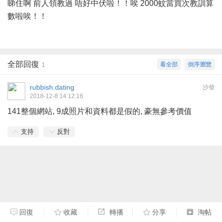
睇住啊 前人領教過 唔好中伏啦！！唉 2000蚊當買次教訓算
數啦唉！！
全部回復
看全部
倒序瀏覽
1
rubbish.dating
沙發
2018-12-8 14:12:16
141整個網站, 9成照片和資料都是假的, 豪無參考價值
支持
反對
回復
收藏
轉播
分享
淘帖