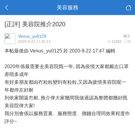
美容服務
[正評]
美容院推介2020
Venus_yu0125
樓主
2020-9-22 17:45:12
11882
0
本帖最後由 Venus_yu0125 於 2020-9-22 17:47 編輯
2020年係最需要去美容院既一年, 因為疫情大家都戴左口罩
差唔多成年
有好多朋友都由冇粒粒變到有粒粒,又因為疲情美容院呢一
年都停左好耐
到依家開返冇耐, 推介俾大家幾間我做過認為整體都幾好既
美容院俾大家!
我分別會係以服務質素、服務態度、價錢合理同效果程度作
評分~