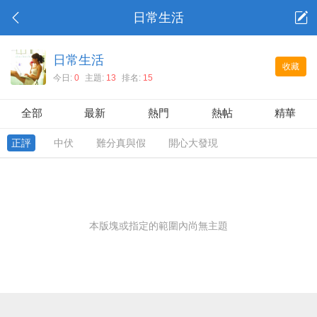
日常生活
日常生活
收藏
今日:
0
主題:
13
排名:
15
全部
最新
熱門
熱帖
精華
正評
中伏
難分真與假
開心大發現
本版塊或指定的範圍內尚無主題