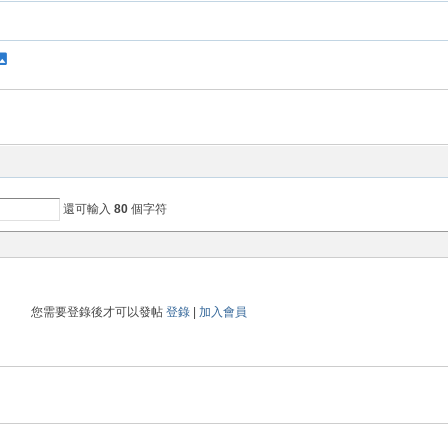
還可輸入
80
個字符
您需要登錄後才可以發帖
登錄
|
加入會員