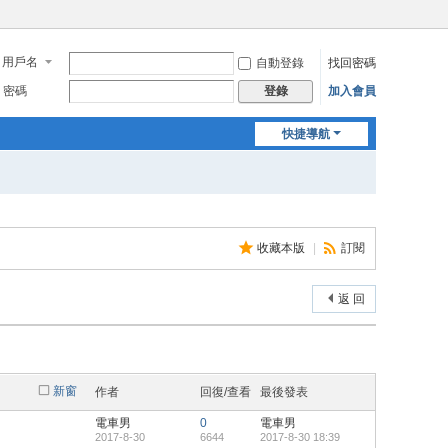
用戶名
自動登錄
找回密碼
密碼
加入會員
登錄
快捷導航
收藏本版
|
訂閱
返 回
新窗
作者
回復/查看
最後發表
電車男
0
電車男
2017-8-30
6644
2017-8-30 18:39