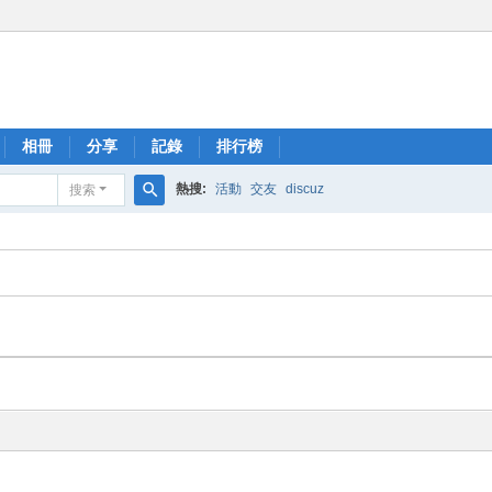
相冊
分享
記錄
排行榜
熱搜:
活動
交友
discuz
搜索
搜
索