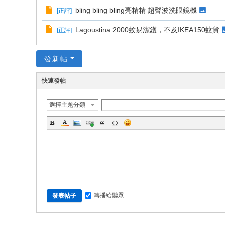
bling bling bling亮精精 超聲波洗眼鏡機
[
正評
]
Lagoustina 2000蚊易潔鑊，不及IKEA150蚊貨
[
正評
]
發新帖
快速發帖
選擇主題分類
轉播給聽眾
發表帖子