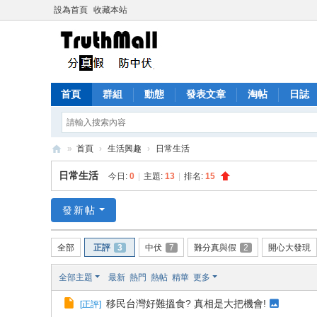
設為首頁
收藏本站
首頁
群組
動態
發表文章
淘帖
日誌
»
首頁
›
生活興趣
›
日常生活
Tr
日常生活
今日:
0
|
主題:
13
|
排名:
15
ut
h
發新帖
M
全部
正評
3
中伏
7
難分真與假
2
開心大發現
all
全部主題
最新
熱門
熱帖
精華
更多
移民台灣好難搵食? 真相是大把機會!
[
正評
]