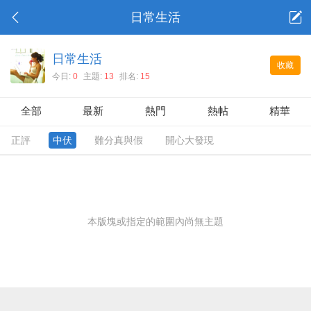
日常生活
日常生活
收藏
今日:
0
主題:
13
排名:
15
全部
最新
熱門
熱帖
精華
正評
中伏
難分真與假
開心大發現
本版塊或指定的範圍內尚無主題