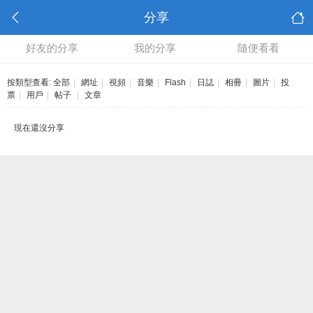
分享
好友的分享
我的分享
隨便看看
按類型查看:
全部
|
網址
|
視頻
|
音樂
|
Flash
|
日誌
|
相冊
|
圖片
|
投
票
|
用戶
|
帖子
|
文章
現在還沒分享