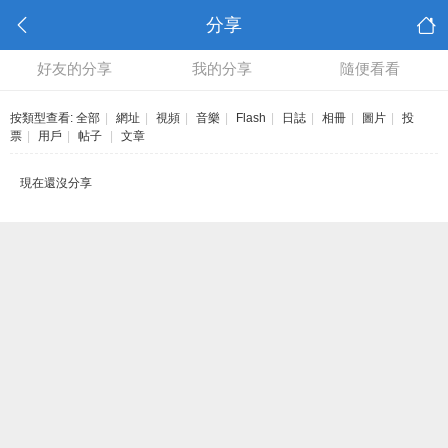
分享
好友的分享
我的分享
隨便看看
按類型查看:
全部
|
網址
|
視頻
|
音樂
|
Flash
|
日誌
|
相冊
|
圖片
|
投
票
|
用戶
|
帖子
|
文章
現在還沒分享