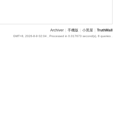
Archiver
|
手機版
|
小黑屋
|
TruthMall
GMT+8, 2026-8-9 02:04
, Processed in 0.017673 second(s), 8 queries .