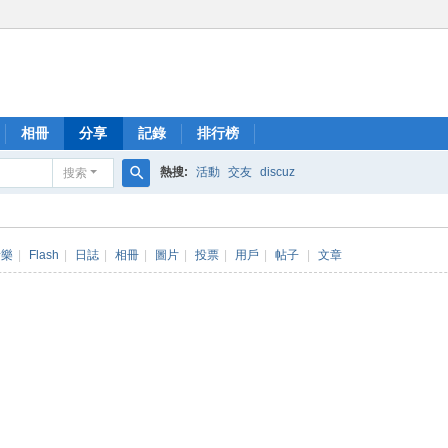
相冊
分享
記錄
排行榜
熱搜:
活動
交友
discuz
搜索
搜
索
音樂
|
Flash
|
日誌
|
相冊
|
圖片
|
投票
|
用戶
|
帖子
|
文章