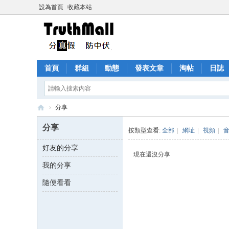
設為首頁
收藏本站
首頁
群組
動態
發表文章
淘帖
日誌
›
分享
Tr
分享
按類型查看:
全部
|
網址
|
視頻
|
ut
好友的分享
h
現在還沒分享
我的分享
M
all
隨便看看