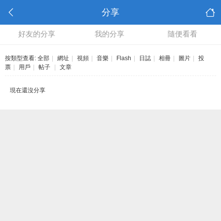
分享
好友的分享
我的分享
隨便看看
按類型查看:
全部
|
網址
|
視頻
|
音樂
|
Flash
|
日誌
|
相冊
|
圖片
|
投
票
|
用戶
|
帖子
|
文章
現在還沒分享