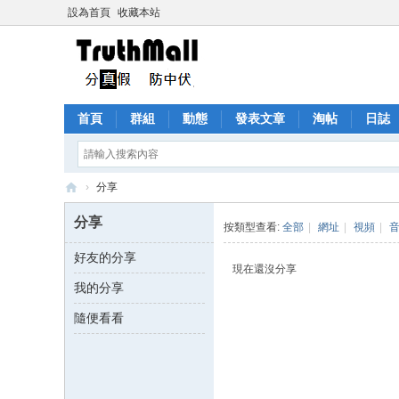
設為首頁
收藏本站
首頁
群組
動態
發表文章
淘帖
日誌
›
分享
Tr
分享
按類型查看:
全部
|
網址
|
視頻
|
ut
好友的分享
h
現在還沒分享
我的分享
M
all
隨便看看