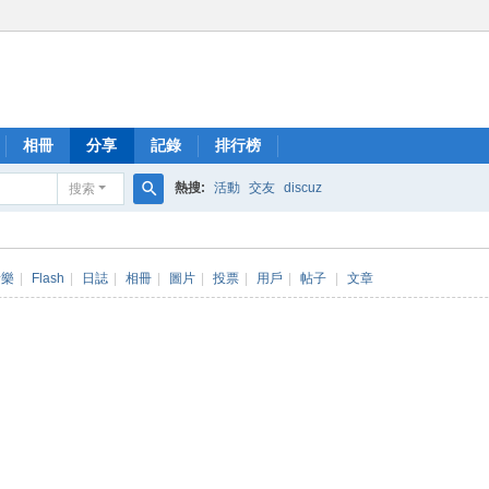
相冊
分享
記錄
排行榜
熱搜:
活動
交友
discuz
搜索
搜
索
音樂
|
Flash
|
日誌
|
相冊
|
圖片
|
投票
|
用戶
|
帖子
|
文章