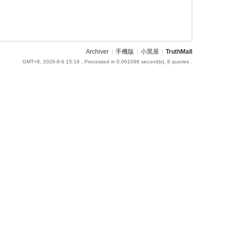
Archiver
|
手機版
|
小黑屋
|
TruthMall
GMT+8, 2026-8-6 15:16
, Processed in 0.061098 second(s), 8 queries .