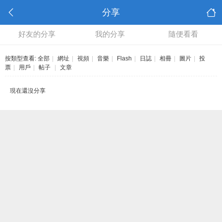
分享
好友的分享
我的分享
隨便看看
按類型查看:
全部
|
網址
|
視頻
|
音樂
|
Flash
|
日誌
|
相冊
|
圖片
|
投
票
|
用戶
|
帖子
|
文章
現在還沒分享