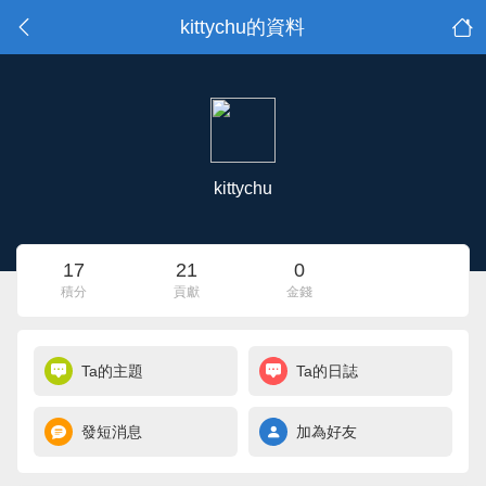
kittychu的資料
kittychu
17
21
0
積分
貢獻
金錢
Ta的主題
Ta的日誌
發短消息
加為好友