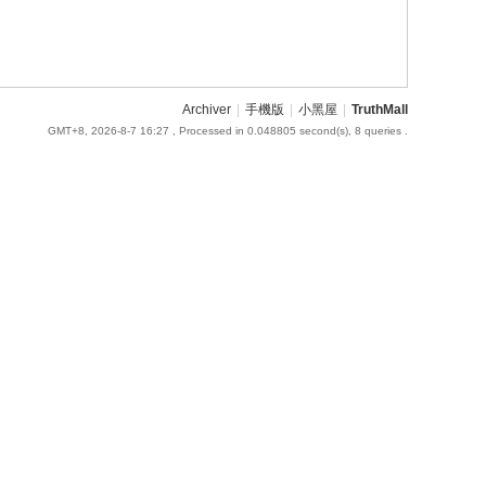
Archiver
|
手機版
|
小黑屋
|
TruthMall
GMT+8, 2026-8-7 16:27
, Processed in 0.048805 second(s), 8 queries .