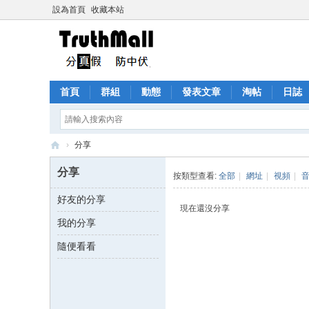
設為首頁
收藏本站
首頁
群組
動態
發表文章
淘帖
日誌
›
分享
Tr
分享
按類型查看:
全部
|
網址
|
視頻
|
ut
好友的分享
h
現在還沒分享
我的分享
M
all
隨便看看