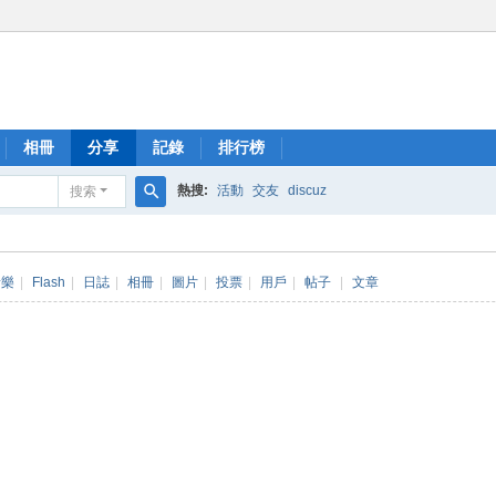
相冊
分享
記錄
排行榜
熱搜:
活動
交友
discuz
搜索
搜
索
音樂
|
Flash
|
日誌
|
相冊
|
圖片
|
投票
|
用戶
|
帖子
|
文章