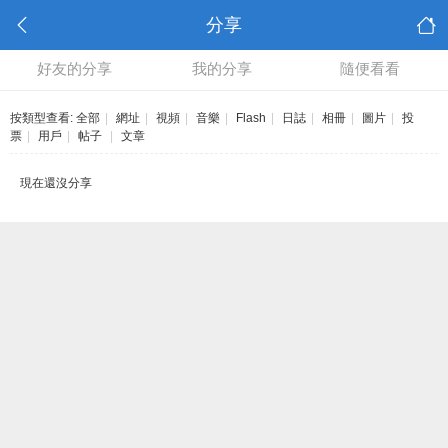
分享
好友的分享
我的分享
隨便看看
按類型查看:
全部
|
網址
|
視頻
|
音樂
|
Flash
|
日誌
|
相冊
|
圖片
|
投
票
|
用戶
|
帖子
|
文章
現在還沒分享