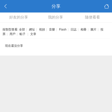
分享
好友的分享
我的分享
隨便看看
按類型查看:
全部
|
網址
|
視頻
|
音樂
|
Flash
|
日誌
|
相冊
|
圖片
|
投
票
|
用戶
|
帖子
|
文章
現在還沒分享