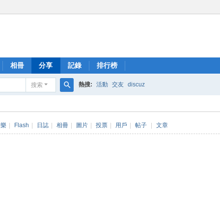
相冊
分享
記錄
排行榜
熱搜:
活動
交友
discuz
搜索
搜
索
音樂
|
Flash
|
日誌
|
相冊
|
圖片
|
投票
|
用戶
|
帖子
|
文章