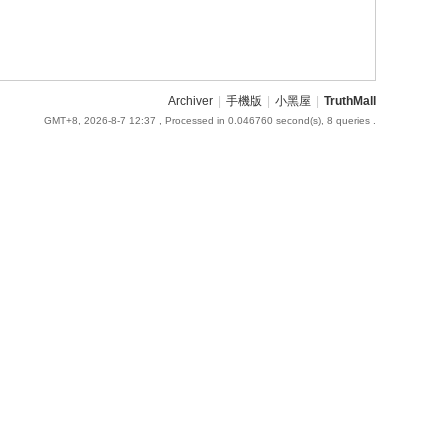
Archiver
|
手機版
|
小黑屋
|
TruthMall
GMT+8, 2026-8-7 12:37
, Processed in 0.046760 second(s), 8 queries .