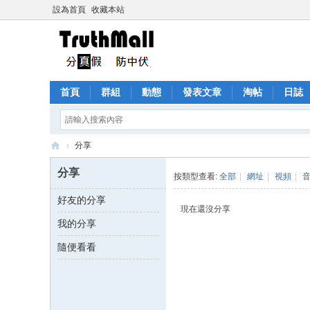
設為首頁
收藏本站
首頁
群組
動態
發表文章
淘帖
日誌
›
分享
Tr
分享
按類型查看:
全部
|
網址
|
視頻
|
ut
好友的分享
h
現在還沒分享
我的分享
M
all
隨便看看